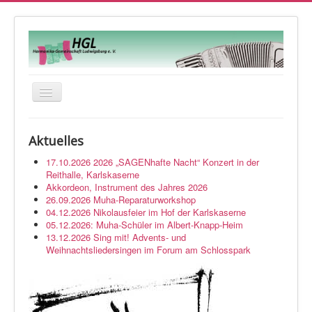
Navigation
an/aus
Startseite
Aktuelles
Veranstaltungen
17.10.2026 2026 „SAGENhafte Nacht“ Konzert in der
Orchester
Reithalle, Karlskaserne
Akkordeon, Instrument des Jahres 2026
Musikwerkstatt
26.09.2026 Muha-Reparaturworkshop
04.12.2026 Nikolausfeier im Hof der Karlskaserne
Über uns
05.12.2026: Muha-Schüler im Albert-Knapp-Heim
13.12.2026 Sing mit! Advents- und
Kontakt
Weihnachtsliedersingen im Forum am Schlosspark
Impressum
Login