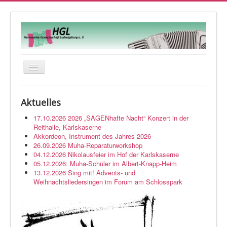
Navigation
an/aus
Startseite
Aktuelles
Veranstaltungen
17.10.2026 2026 „SAGENhafte Nacht“ Konzert in der
Orchester
Reithalle, Karlskaserne
Akkordeon, Instrument des Jahres 2026
Musikwerkstatt
26.09.2026 Muha-Reparaturworkshop
04.12.2026 Nikolausfeier im Hof der Karlskaserne
Über uns
05.12.2026: Muha-Schüler im Albert-Knapp-Heim
13.12.2026 Sing mit! Advents- und
Kontakt
Weihnachtsliedersingen im Forum am Schlosspark
Impressum
Login