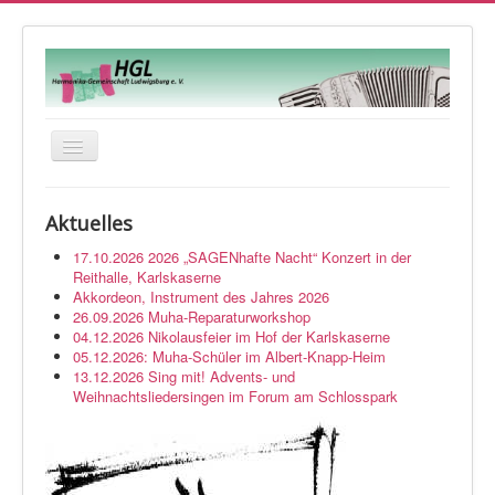
Navigation
an/aus
Startseite
Aktuelles
Veranstaltungen
17.10.2026 2026 „SAGENhafte Nacht“ Konzert in der
Orchester
Reithalle, Karlskaserne
Akkordeon, Instrument des Jahres 2026
Musikwerkstatt
26.09.2026 Muha-Reparaturworkshop
04.12.2026 Nikolausfeier im Hof der Karlskaserne
Über uns
05.12.2026: Muha-Schüler im Albert-Knapp-Heim
13.12.2026 Sing mit! Advents- und
Kontakt
Weihnachtsliedersingen im Forum am Schlosspark
Impressum
Login