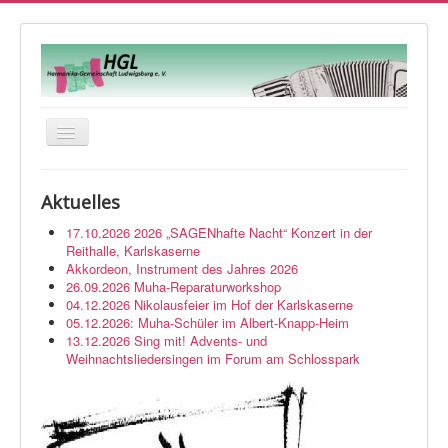
Navigation
an/aus
Startseite
Aktuelles
Veranstaltungen
17.10.2026 2026 „SAGENhafte Nacht“ Konzert in der
Orchester
Reithalle, Karlskaserne
Akkordeon, Instrument des Jahres 2026
Musikwerkstatt
26.09.2026 Muha-Reparaturworkshop
04.12.2026 Nikolausfeier im Hof der Karlskaserne
Über uns
05.12.2026: Muha-Schüler im Albert-Knapp-Heim
13.12.2026 Sing mit! Advents- und
Kontakt
Weihnachtsliedersingen im Forum am Schlosspark
Impressum
Login